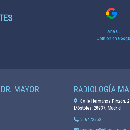
que la recomiendo al 
TES
Ana C.
Opinión en Googl
Emilio Leon
Opinión en Googl
 DR. MAYOR
RADIOLOGÍA MA
Calle Hermanos Pinzón, 2
Móstoles,
28937,
Madrid
916472362
mostoles
idbmayor.com