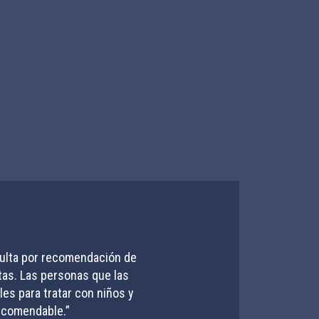
sulta por recomendación de
o a que me realizaran una
tas. Las personas que las
onal de recepción como el
 Cumplieron con el horario
es para tratar con niños y
dentista en el acto, por lo
recomendable.”