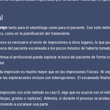
al
iempo
tanto para el odontólogo como para el paciente. Con este méto
o, como en la planificación del tratamiento.
es es necesario el envío de impresiones a otros lugares, lo que pu
a boca del paciente escaneada a los pocos minutos de haberla tomad
ntinua el profesional puede explorar la boca del paciente de forma c
tal.
da impresión es mucho mayor que en las impresiones físicas. Ni siq
rse las exploraciones incluso con interrupciones. El escaneado final
n impresión con este método es casi 0, algo que no ocurría con el mé
burbujas, grietas o rupturas). Además, si durante el proceso se prod
volviendo a escanear esa parte.