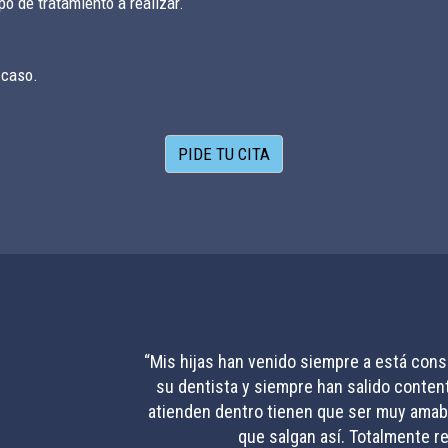
po de tratamiento a realizar.
 caso.
PIDE TU CITA
“Mis hijas han venido siempre a está con
“Estuve en el día de ayer en este centr
su dentista y siempre han salido conten
panorámica y tanto la atención del pers
técnico me trataron de manera excelente.
atienden dentro tienen que ser muy amabl
de mi cita y la prueba se la enviaron a mi 
que salgan así. Totalmente 