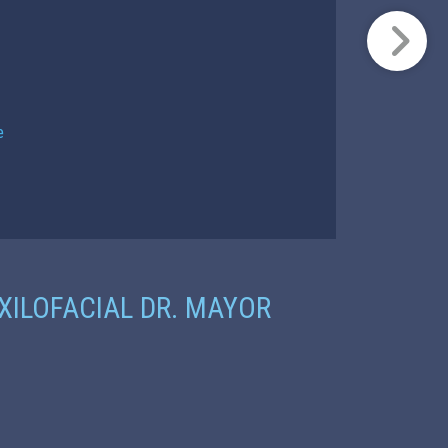
100%.”
e
e
XILOFACIAL DR. MAYOR