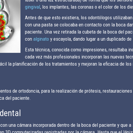
gingival
, los implantes, las coronas o el color de los di
Antes de que esto existiera, los odontólogos utilizaba
con una pasta se colocaba en contacto con la boca dan
paciente. Una vez retirada la cubeta de la boca del paci
con
alginato
y escayola, dando lugar a un duplicado de 
Esta técnica, conocida como impresiones, resultaba in
cada vez más profesionales incorporan las nuevas tecn
cil la planificación de los tratamientos y mejoran la eficacia de los
ientos de ortodoncia, para la realización de prótesis, restauraciones
ca del paciente.
dental
z con una cámara incorporada dentro de la boca del paciente y que a
en 3D computerizadas registradas por la cámara. Hasta que el lápiz